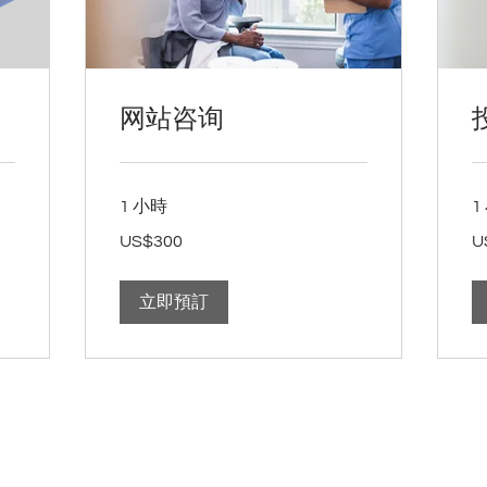
网站咨询
1 小時
1
300
50
US$300
U
美
美
元
元
立即預訂