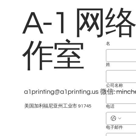
A-1 网
作室
名
姓
公司名称
a1printing@a1printing.us
微信: minch
美国加利福尼亚州工业市 91745
电话
电子邮件