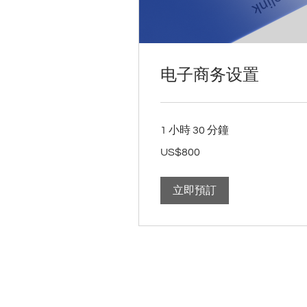
电子商务设置
1 小時 30 分鐘
800
US$800
美
元
立即預訂