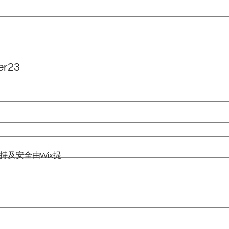
er23
。技术支持及安全由
Wix
提