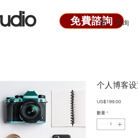
udio
免費諮詢
家
咨询
个人博客设
US$199.00
價
格
數量
*