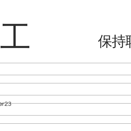
络工
保持
er23