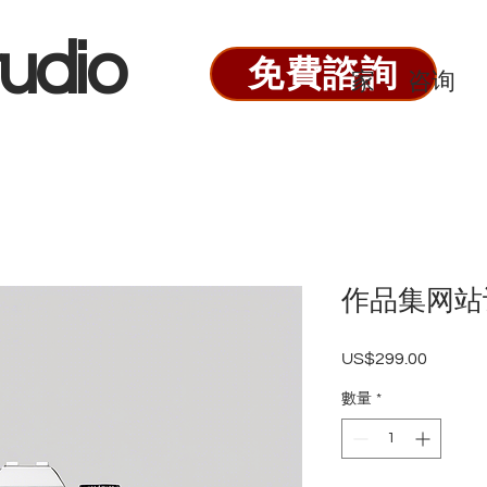
udio
免費諮詢
家
咨询
作品集网站
US$299.00
價
格
數量
*