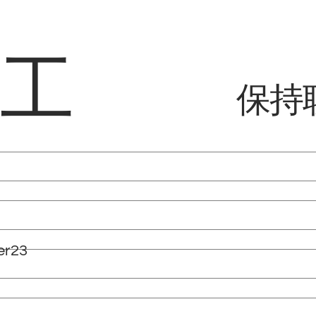
络工
保持
er23